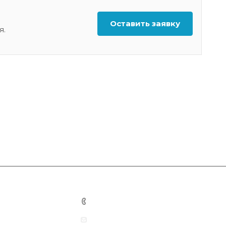
Оставить заявку
я.
+7 701 201 22 88
info@smartprof.kz