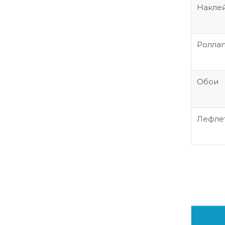
Накле
Ролла
Обои
Лефле