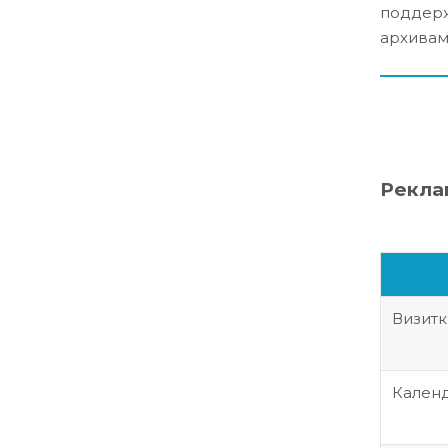
поддерж
архивам
Рекла
Визитк
Календ