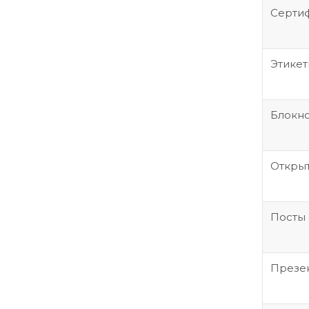
Серти
Этикет
Блокн
Откры
Посты 
Презе