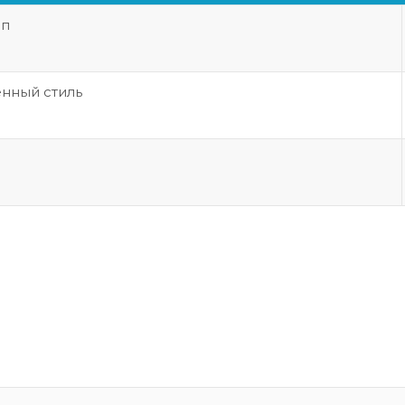
ип
нный стиль