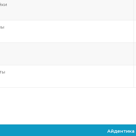
йки
пы
ты
Айдентика