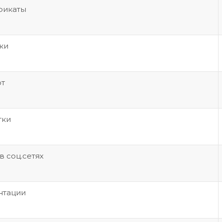
фикаты
ки
от
тки
в соц.сетях
нтации